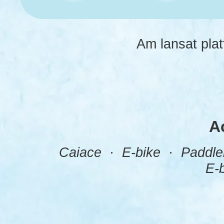
Am lansat plat
Ac
Caiace · E-bike · Paddleb
E-