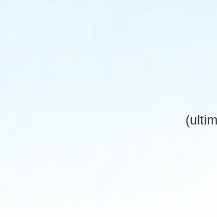
(ulti