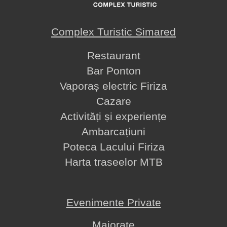
Complex Turistic Simared
Restaurant
Bar Ponton
Vaporaș electric Firiza
Cazare
Activități și experiențe
Ambarcațiuni
Poteca Lacului Firiza
Harta traseelor MTB
Evenimente Private
Majorate