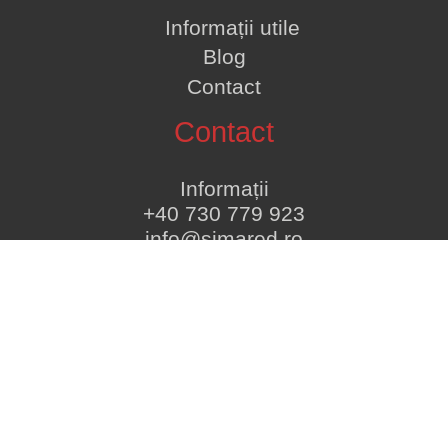
Informații utile
Blog
Contact
Contact
Informații
+40 730 779 923
info@simared.ro
Suntem sociabili
Copyright @Simared 2026. Toate
drepturile rezervate. Designed by