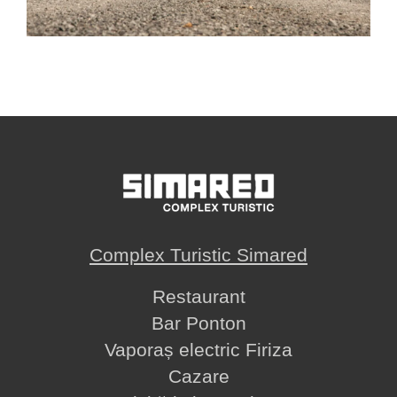
Activități
B
Vezi detalii
Complex Turistic Simared
Restaurant
Bar Ponton
Vaporaș electric Firiza
Cazare