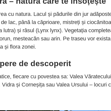
ra – natura care te însoțește
ea cu natura. Lacul și pădurile din jur adăposte
e lac, până la căprioare, mistreți și ciocănitoare
a lutra) și râsul (Lynx lynx). Vegetația complet
 gorun, mesteacăn sau arin. Pe traseu vor exista
a și flora zonei.
pere de descoperit
tice, fiecare cu povestea sa: Valea Văratecului
idra și Corneșița sau Valea Ursului – locuri c