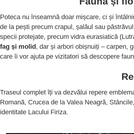
Fauna și flo
Poteca nu înseamnă doar mișcare, ci și întâlnir
de la pești precum crapul, șalăul sau păstrăvul d
specii protejate, precum vidra eurasiatică (Lutr
fag și molid
, dar și arbori obișnuiți – carpen,
care îi vor ajuta pe vizitatori să descopere faun
Re
Traseul complet îți va dezvălui repere emblema
Romană, Crucea de la Valea Neagră, Stâncile, V
identitate Lacului Firiza.