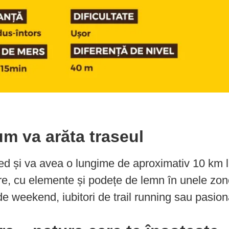
m va arăta traseul
ed și va avea o lungime de aproximativ 10 km 
are, cu elemente și podețe de lemn în unele zon
ți de weekend, iubitori de trail running sau pasi