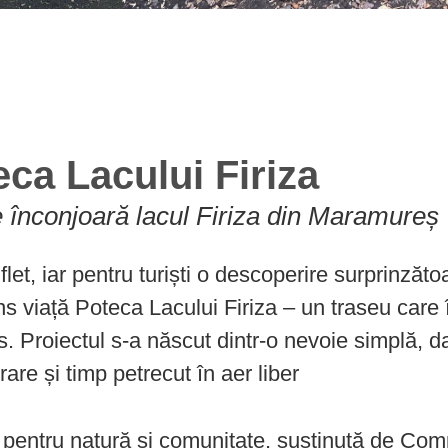
eca Lacului Firiza
 înconjoară lacul Firiza din Maramureș
et, iar pentru turiști o descoperire surprinzătoa
ns viață Poteca Lacului Firiza – un traseu care 
. Proiectul s-a născut dintr-o nevoie simplă, d
are și timp petrecut în aer liber
ea pentru natură și comunitate, susținută de Com