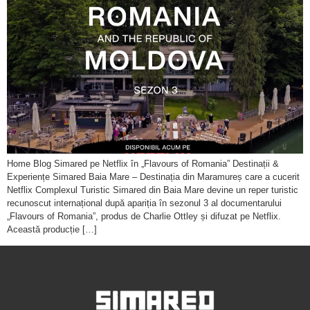
Home Blog Simared pe Netflix în „Flavours of Romania” Destinații &
Experiențe Simared Baia Mare – Destinația din Maramureș care a cucerit
Netflix Complexul Turistic Simared din Baia Mare devine un reper turistic
recunoscut internațional după apariția în sezonul 3 al documentarului
„Flavours of Romania”, produs de Charlie Ottley și difuzat pe Netflix.
Această producție […]