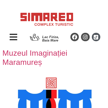
Lac Firiza,
Baia Mare
Muzeul Imaginației
Maramureș