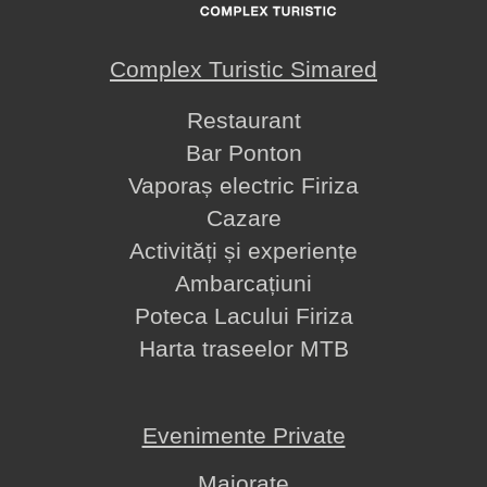
Complex Turistic Simared
Restaurant
Bar Ponton
Vaporaș electric Firiza
Cazare
Activități și experiențe
Ambarcațiuni
Poteca Lacului Firiza
Harta traseelor MTB
Evenimente Private
Majorate