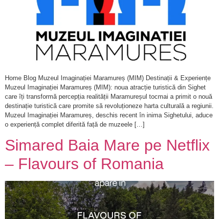
Home Blog Muzeul Imaginației Maramureș (MIM) Destinații & Experiențe
Muzeul Imaginației Maramureș (MIM): noua atracție turistică din Sighet
care îți transformă percepția realității Maramureșul tocmai a primit o nouă
destinație turistică care promite să revoluționeze harta culturală a regiunii.
Muzeul Imaginației Maramureș, deschis recent în inima Sighetului, aduce
o experiență complet diferită față de muzeele […]
Simared Baia Mare pe Netflix
– Flavours of Romania